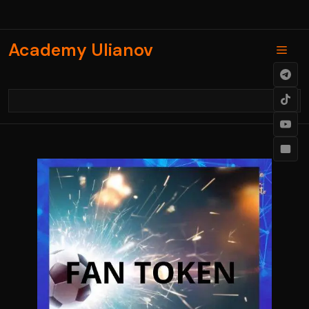
Skip
to
content
Academy Ulianov
Men