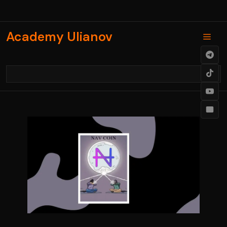
Skip
to
content
Academy Ulianov
Men